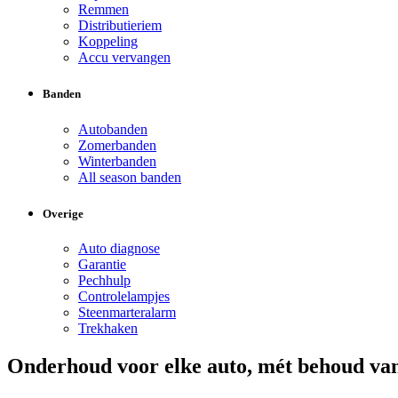
Remmen
Distributieriem
Koppeling
Accu vervangen
Banden
Autobanden
Zomerbanden
Winterbanden
All season banden
Overige
Auto diagnose
Garantie
Pechhulp
Controlelampjes
Steenmarteralarm
Trekhaken
Onderhoud voor elke auto, mét behoud van