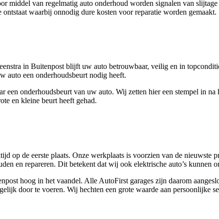
r middel van regelmatig auto onderhoud worden signalen van slijtage o
e ontstaat waarbij onnodig dure kosten voor reparatie worden gemaakt.
nstra in Buitenpost blijft uw auto betrouwbaar, veilig en in topcondit
uw auto een onderhoudsbeurt nodig heeft.
r een onderhoudsbeurt van uw auto. Wij zetten hier een stempel in na
ote en kleine beurt heeft gehad.
tijd op de eerste plaats. Onze werkplaats is voorzien van de nieuwste pr
uden en repareren. Dit betekent dat wij ook elektrische auto’s kunnen 
Buitenpost hoog in het vaandel. Alle AutoFirst garages zijn daarom aan
elijk door te voeren. Wij hechten een grote waarde aan persoonlijke ser