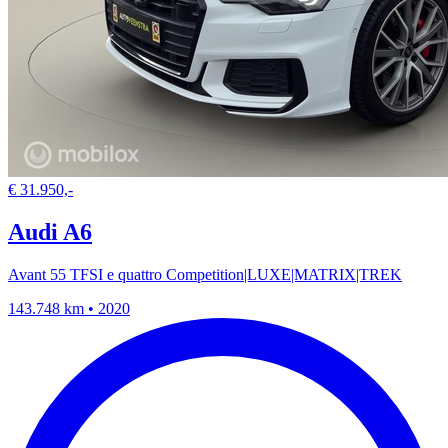
€ 31.950,-
Audi A6
Avant 55 TFSI e quattro Competition|LUXE|MATRIX|TREK
143.748 km • 2020