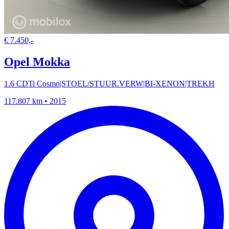
€ 7.450,-
Opel Mokka
1.6 CDTi Cosmo|STOEL/STUUR.VERW|BI-XENON|TREKH
117.807 km • 2015