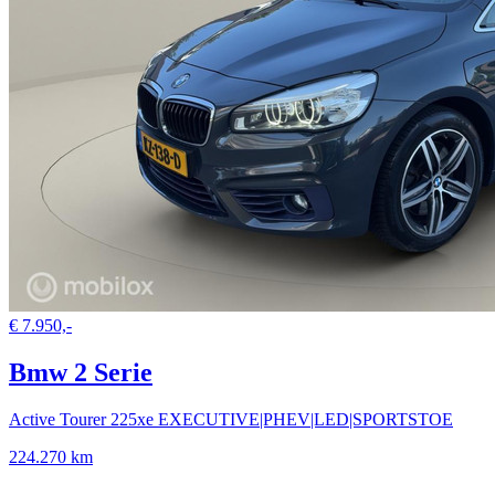
€ 7.950,-
Bmw 2 Serie
Active Tourer 225xe EXECUTIVE|PHEV|LED|SPORTSTOE
224.270 km