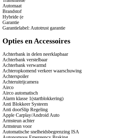
Transmissie
Automaat
Brandstof
Hybride (e
Garantie
Garantielabel: Autotrust garantie
Opties en Accessoires
Achterbank in delen neerklapbaar
Achterbank verstelbaar
Achterbank verwarmd
Achteropkomend verkeer waarschuwing
Achterspoiler
Achteruitrijcamera
Airco
Airco automatisch
Alarm klasse 1(startblokkering)
Anti Blokkeer Systeem
Anti doorSlip Regeling
Apple Carplay/Android Auto
Armsteun achter
Armsteun voor
Automatische snelheidsbegrenzing ISA
Autonomous Emergency Braking