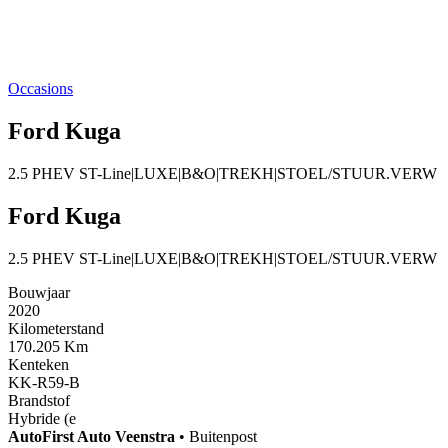
Occasions
Ford Kuga
2.5 PHEV ST-Line|LUXE|B&O|TREKH|STOEL/STUUR.VERW
Ford Kuga
2.5 PHEV ST-Line|LUXE|B&O|TREKH|STOEL/STUUR.VERW
Bouwjaar
2020
Kilometerstand
170.205 Km
Kenteken
KK-R59-B
Brandstof
Hybride (e
AutoFirst
Auto Veenstra
•
Buitenpost