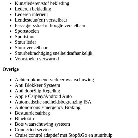
Kunstlederen/stof bekleding
Lederen bekleding
Lederen interieur
Lendesteun(en) verstelbaar
Passagiersstoel in hoogte verstelbaar
Sportstoelen
Sportstuur
Stuur leder
Stuur verstelbaar
Stuurbekrachtiging snelheidsafhankelijk
Voorstoelen verwarmd
Overige
Achteropkomend verkeer waarschuwing
Anti Blokkeer Systeem
Anti doorSlip Regeling
Apple Carplay/Android Auto
Automatische snelheidsbegrenzing ISA
Autonomous Emergency Braking
Bestuurdersairbag
Bluetooth
Bots waarschuwing systeem
Connected services
Cruise control adaptief met Stop&Go en stuurhulp