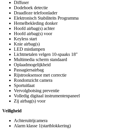
Diffuser
Dodehoek detectie
Draadloze telefoonlader
Elektronisch Stabiliteits Programma
Hemelbekleding donker
Hoofd airbag(s) achter
Hoofd airbag(s) voor
Keyless start
Knie airbag(s)
LED mistlampen
Lichtmetalen velgen 10-spaaks 18"
Multimedia scherm standaard
Oplaadmogelijkheid
Passagiersairbag
Rijstrooksensor met correctie
Rondomzicht camera
Sportuitlaat
Vervolgbotsing preventie
Volledig digitaal instrumentenpaneel
Zij airbag(s) voor
Veiligheid
Achteruitrijcamera
Alarm klasse 1(startblokkering)