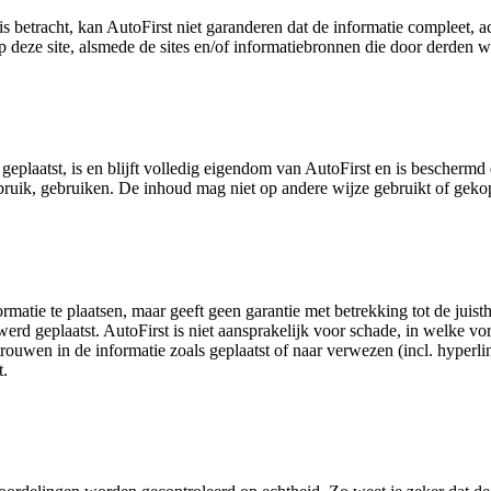
s betracht, kan AutoFirst niet garanderen dat de informatie compleet, a
 deze site, alsmede de sites en/of informatiebronnen die door derden w
geplaatst, is en blijft volledig eigendom van AutoFirst en is bescherm
gebruik, gebruiken. De inhoud mag niet op andere wijze gebruikt of ge
ormatie te plaatsen, maar geeft geen garantie met betrekking tot de juis
erd geplaatst. AutoFirst is niet aansprakelijk voor schade, in welke vo
trouwen in de informatie zoals geplaatst of naar verwezen (incl. hyperl
t.